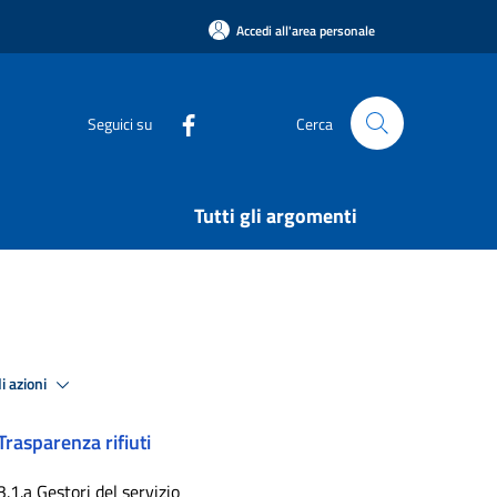
Accedi all'area personale
Seguici su
Cerca
Tutti gli argomenti
i azioni
Trasparenza rifiuti
3.1.a Gestori del servizio