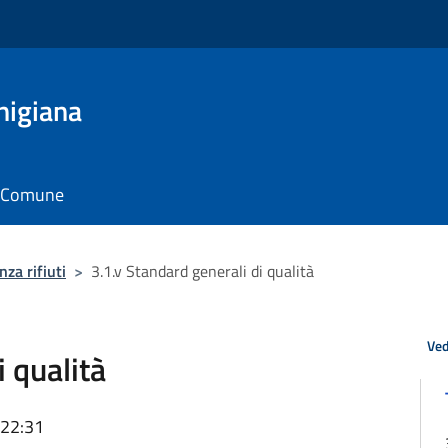
nigiana
il Comune
za rifiuti
>
3.1.v Standard generali di qualità
Ved
i qualità
 22:31