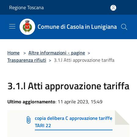
Salta al contenuto principale
Regione Toscana
Comune di Casola in Lunigiana
Home
>
Altre informazioni - pagine
>
Trasparenza rifiuti
>
3.1.l Atti approvazione tariffa
3.1.l Atti approvazione tariffa
Ultimo aggiornamento
: 11 aprile 2023, 15:49
copia delibera C approvazione tariffe
TARI 22