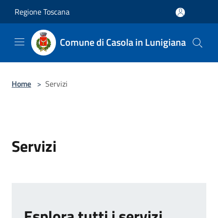
Salta al contenuto principale
Regione Toscana
Comune di Casola in Lunigiana
Home
>
Servizi
Servizi
Esplora tutti i servizi