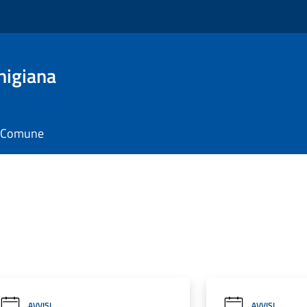
nigiana
il Comune
AVVISI
AVVISI