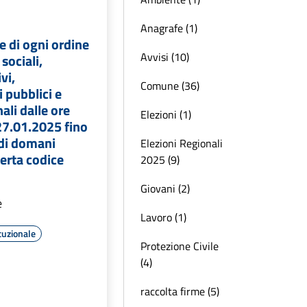
Anagrafe (1)
e di ogni ordine
Avvisi (10)
 sociali,
vi,
Comune (36)
i pubblici e
ali dalle ore
Elezioni (1)
27.01.2025 fino
 di domani
Elezioni Regionali
erta codice
2025 (9)
Giovani (2)
e
Lavoro (1)
tuzionale
Protezione Civile
(4)
raccolta firme (5)