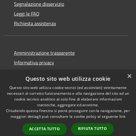
Segnalazione disservizio
Leggi le FAQ
Richiesta assistenza
Amministrazione trasparente
Informativa privacy
Note legali
×
Questo sito web utilizza cookie
Dichiarazione di accessibilità
Questo sito web utilizza cookie tecnici (ed assimilati) strettamente
necessari al corretto funzionamento e alla navigazione del sito ed un
cookie tecnico analitico al solo fine di elaborare informazioni
statistiche, aggregate ed anonime.
Chiudendo questa finestra si potrà proseguire con la navigazione, per
RSS
Copyright © 2026 • Comune di
maggiori dettagli può consultare la cookie policy al seguente
link
Accessibilità
Casola in Lunigiana • Powered
Privacy
Municipium
Accesso
by
•
RIFIUTA TUTTO
ACCETTA TUTTO
Cookie
redazione