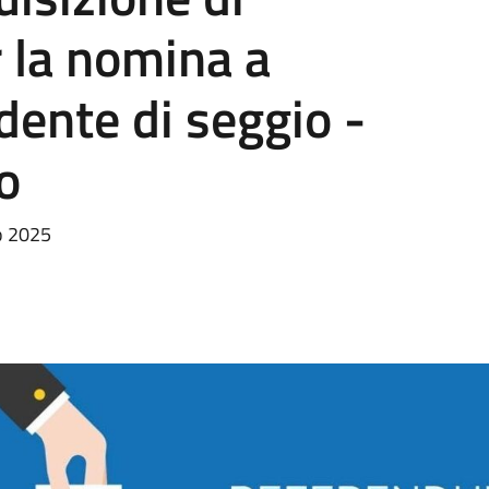
r la nomina a
dente di seggio -
o
o 2025