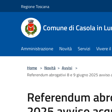
Salta al contenuto principale
Regione Toscana
Comune di Casola in Lu
Amministrazione
Novità
Servizi
Vivere 
Home
>
Novità
>
Avvisi
>
Referendum abrogativi 8 e 9 giugno 2025 avviso acq
Referendum abro
2025 avviso acqu