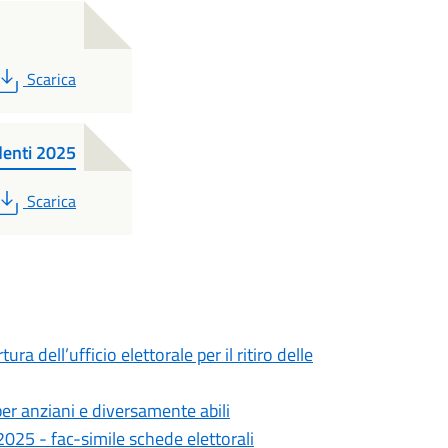
PDF
Scarica
denti 2025
PDF
Scarica
 dell’ufficio elettorale per il ritiro delle
er anziani e diversamente abili
025 - fac-simile schede elettorali