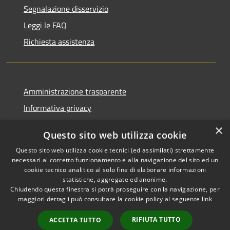
Segnalazione disservizio
Leggi le FAQ
Richiesta assistenza
Amministrazione trasparente
Informativa privacy
Note legali
×
Questo sito web utilizza cookie
Dichiarazione di accessibilità
Questo sito web utilizza cookie tecnici (ed assimilati) strettamente
necessari al corretto funzionamento e alla navigazione del sito ed un
cookie tecnico analitico al solo fine di elaborare informazioni
statistiche, aggregate ed anonime.
Chiudendo questa finestra si potrà proseguire con la navigazione, per
RSS
Copyright © 2026 • Comune di
maggiori dettagli può consultare la cookie policy al seguente
link
Accessibilità
Casola in Lunigiana • Powered
Privacy
Municipium
Accesso
by
•
RIFIUTA TUTTO
ACCETTA TUTTO
Cookie
redazione