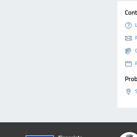
Cont
Prob