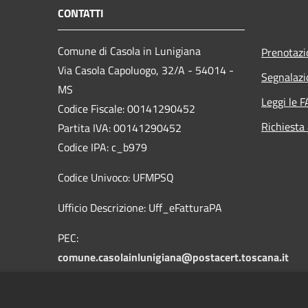
CONTATTI
Comune di Casola in Lunigiana
Prenotaz
Via Casola Capoluogo, 32/A - 54014 -
Segnalazi
MS
Leggi le 
Codice Fiscale: 00141290452
Richiesta
Partita IVA: 00141290452
Codice IPA: c_b979
Codice Univoco: UFMPSQ
Ufficio Descrizione: Uff_eFatturaPA
PEC:
comune.casolainlunigiana@postacert.toscana.it
mail:info@comune.casolainlunigiana.ms.it