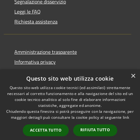
Segnalazione disservizio
Leggi le FAQ
Richiesta assistenza
Amministrazione trasparente
Informativa privacy
Note legali
×
Questo sito web utilizza cookie
Dichiarazione di accessibilità
Questo sito web utilizza cookie tecnici (ed assimilati) strettamente
necessari al corretto funzionamento e alla navigazione del sito ed un
cookie tecnico analitico al solo fine di elaborare informazioni
statistiche, aggregate ed anonime.
Chiudendo questa finestra si potrà proseguire con la navigazione, per
RSS
Copyright © 2026 • Comune di
maggiori dettagli può consultare la cookie policy al seguente
link
Accessibilità
Casola in Lunigiana • Powered
Privacy
Municipium
Accesso
by
•
RIFIUTA TUTTO
ACCETTA TUTTO
Cookie
redazione