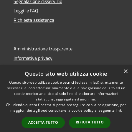
Segnalazione disservizio
Leggi le FAQ
Richiesta assistenza
Amministrazione trasparente
Informativa privacy
Note legali
×
Questo sito web utilizza cookie
Dichiarazione di accessibilità
Questo sito web utilizza cookie tecnici (ed assimilati) strettamente
necessari al corretto funzionamento e alla navigazione del sito ed un
cookie tecnico analitico al solo fine di elaborare informazioni
statistiche, aggregate ed anonime.
Chiudendo questa finestra si potrà proseguire con la navigazione, per
RSS
Copyright © 2026 • Comune di
maggiori dettagli può consultare la cookie policy al seguente
link
Accessibilità
Casola in Lunigiana • Powered
Privacy
Municipium
Accesso
by
•
RIFIUTA TUTTO
ACCETTA TUTTO
Cookie
redazione