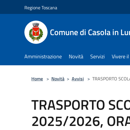
Salta al contenuto principale
Regione Toscana
Comune di Casola in Lu
Amministrazione
Novità
Servizi
Vivere 
Home
>
Novità
>
Avvisi
>
TRASPORTO SCOLAS
TRASPORTO SCO
2025/2026, OR