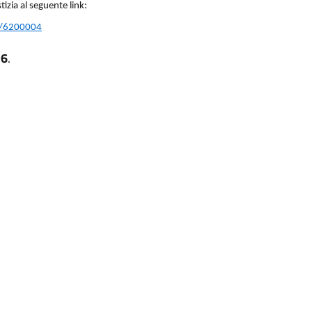
tizia al seguente link:
en/6200004
26
.