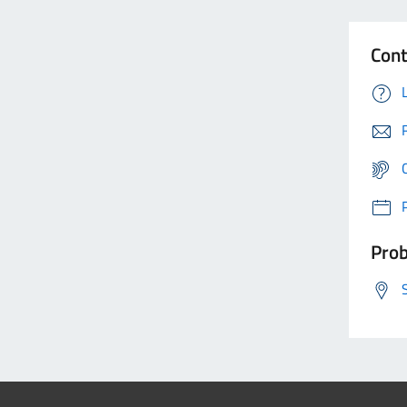
Cont
Prob