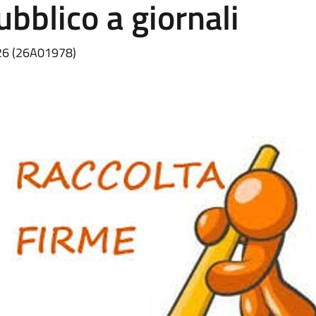
bblico a giornali
.26 (26A01978)