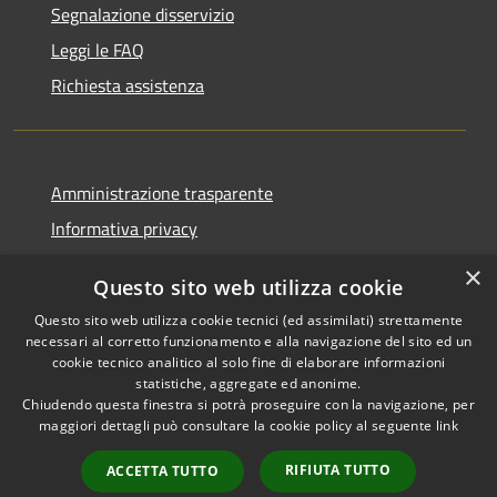
Segnalazione disservizio
Leggi le FAQ
Richiesta assistenza
Amministrazione trasparente
Informativa privacy
Note legali
×
Questo sito web utilizza cookie
Dichiarazione di accessibilità
Questo sito web utilizza cookie tecnici (ed assimilati) strettamente
necessari al corretto funzionamento e alla navigazione del sito ed un
cookie tecnico analitico al solo fine di elaborare informazioni
statistiche, aggregate ed anonime.
Chiudendo questa finestra si potrà proseguire con la navigazione, per
RSS
Copyright © 2026 • Comune di
maggiori dettagli può consultare la cookie policy al seguente
link
Accessibilità
Casola in Lunigiana • Powered
Privacy
Municipium
Accesso
by
•
RIFIUTA TUTTO
ACCETTA TUTTO
Cookie
redazione