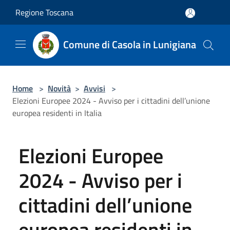
Salta al contenuto principale
Regione Toscana
Comune di Casola in Lunigiana
Home
>
Novità
>
Avvisi
>
Elezioni Europee 2024 - Avviso per i cittadini dell’unione
europea residenti in Italia
Elezioni Europee
2024 - Avviso per i
cittadini dell’unione
europea residenti in