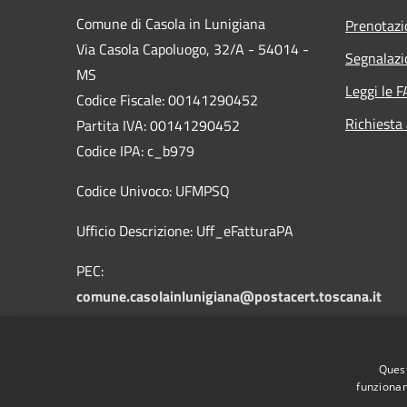
Comune di Casola in Lunigiana
Prenotaz
Via Casola Capoluogo, 32/A - 54014 -
Segnalazi
MS
Leggi le 
Codice Fiscale: 00141290452
Richiesta
Partita IVA: 00141290452
Codice IPA: c_b979
Codice Univoco: UFMPSQ
Ufficio Descrizione: Uff_eFatturaPA
PEC:
comune.casolainlunigiana@postacert.toscana.it
mail:info@comune.casolainlunigiana.ms.it
Quest
Centralino Unico: +39 0585 90013
funzionam