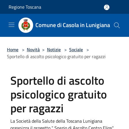
Salta al contenuto principale
Regione Toscana
Comune di Casola in Lunigiana
Home
>
Novità
>
Notizie
>
Sociale
>
Sportello di ascolto psicologico gratuito per ragazzi
Sportello di ascolto
psicologico gratuito
per ragazzi
La Società della Salute della Toscana Lunigiana
organizza il progetto " Spazio di Ascolto Centro Elios".