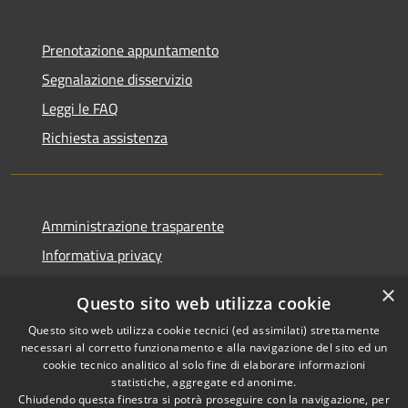
Prenotazione appuntamento
Segnalazione disservizio
Leggi le FAQ
Richiesta assistenza
Amministrazione trasparente
Informativa privacy
Note legali
×
Questo sito web utilizza cookie
Dichiarazione di accessibilità
Questo sito web utilizza cookie tecnici (ed assimilati) strettamente
necessari al corretto funzionamento e alla navigazione del sito ed un
cookie tecnico analitico al solo fine di elaborare informazioni
statistiche, aggregate ed anonime.
Chiudendo questa finestra si potrà proseguire con la navigazione, per
RSS
Copyright © 2026 • Comune di