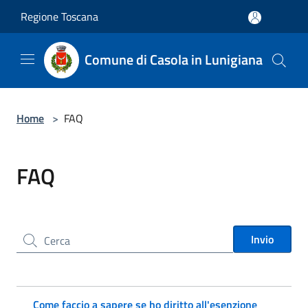
Salta al contenuto principale
Regione Toscana
Comune di Casola in Lunigiana
Home
>
FAQ
FAQ
Cerca nel sito
Invio
Come faccio a sapere se ho diritto all'esenzione