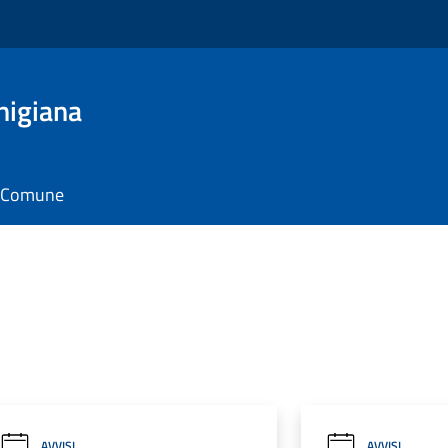
nigiana
il Comune
AVVISI
AVVISI