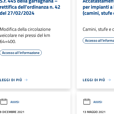
S.r. 445 della garfagnana –
Accatastament
rettifica dell’ordinanza n. 42
per impianti 
del 27/02/2024
(camini, stufe 
Modifica della circolazione
Camini, stufe e 
veicolare nei pressi del km
Accesso all'inform
64+400.
Accesso all'informazione
LEGGI DI PIÙ
LEGGI DI PIÙ
AVVISI
AVVISI
9 DICEMBRE 2021
13 MAGGIO 2021